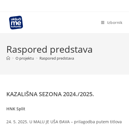
Preskoči
na
sadržaj
Izbornik
Raspored predstava
>
O projektu
>
Raspored predstava
KAZALIŠNA SEZONA 2024./2025.
HNK Split
24. 5. 2025. U MALU JE UŠA ĐAVA – prilagodba putem titlova