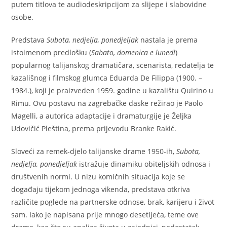
putem titlova te audiodeskripcijom za slijepe i slabovidne
osobe.
Predstava
Subota, nedjelja, ponedjeljak
nastala je prema
istoimenom predlošku (
Sabato, domenica e lunedì
)
popularnog talijanskog dramatičara, scenarista, redatelja te
kazališnog i filmskog glumca Eduarda De Filippa (1900. –
1984.), koji je praizveden 1959. godine u kazalištu Quirino u
Rimu. Ovu postavu na zagrebačke daske režirao je Paolo
Magelli, a autorica adaptacije i dramaturgije je Željka
Udovičić Pleština, prema prijevodu Branke Rakić.
Sloveći za remek-djelo talijanske drame 1950-ih,
Subota,
nedjelja, ponedjeljak
istražuje dinamiku obiteljskih odnosa i
društvenih normi. U nizu komičnih situacija koje se
događaju tijekom jednoga vikenda, predstava otkriva
različite poglede na partnerske odnose, brak, karijeru i život
sam. Iako je napisana prije mnogo desetljeća, teme ove