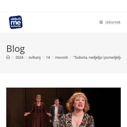
Preskoči
na
sadržaj
Izbornik
Blog
>
2024
>
svibanj
>
14
>
novosti
>
“Subota, nedjelja i ponedjeljak” 