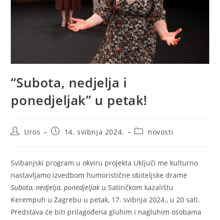
“Subota, nedjelja i
ponedjeljak” u petak!
Autor
Objava
Kategorija
Uros
14. svibnja 2024.
novosti
objave:
objavljena:
objave:
Svibanjski program u okviru projekta Uključi me kulturno
nastavljamo izvedbom humoristične obiteljske drame
Subota, nedjelja, ponedjeljak
u Satiričkom kazalištu
Kerempuh u Zagrebu u petak, 17. svibnja 2024., u 20 sati.
Predstava će biti prilagođena gluhim i nagluhim osobama