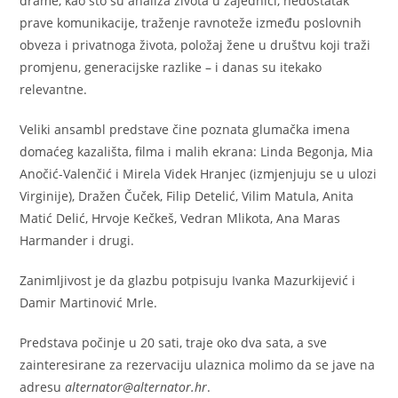
drame, kao što su analiza života u zajednici, nedostatak
prave komunikacije, traženje ravnoteže između poslovnih
obveza i privatnoga života, položaj žene u društvu koji traži
promjenu, generacijske razlike – i danas su itekako
relevantne.
Veliki ansambl predstave čine poznata glumačka imena
domaćeg kazališta, filma i malih ekrana: Linda Begonja, Mia
Anočić-Valenčić i Mirela Videk Hranjec (izmjenjuju se u ulozi
Virginije), Dražen Čuček, Filip Detelić, Vilim Matula, Anita
Matić Delić, Hrvoje Kečkeš, Vedran Mlikota, Ana Maras
Harmander i drugi.
Zanimljivost je da glazbu potpisuju Ivanka Mazurkijević i
Damir Martinović Mrle.
Predstava počinje u 20 sati, traje oko dva sata, a sve
zainteresirane za rezervaciju ulaznica molimo da se jave na
adresu
alternator@alternator.hr
.