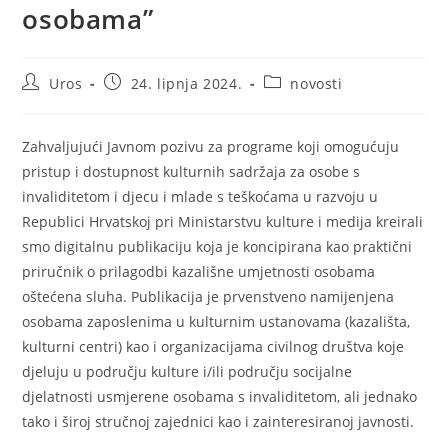
osobama”
Autor
Objava
Kategorija
Uros
24. lipnja 2024.
novosti
objave:
objavljena:
objave:
Zahvaljujući Javnom pozivu za programe koji omogućuju
pristup i dostupnost kulturnih sadržaja za osobe s
invaliditetom i djecu i mlade s teškoćama u razvoju u
Republici Hrvatskoj pri Ministarstvu kulture i medija kreirali
smo digitalnu publikaciju koja je koncipirana kao praktični
priručnik o prilagodbi kazališne umjetnosti osobama
oštećena sluha. Publikacija je prvenstveno namijenjena
osobama zaposlenima u kulturnim ustanovama (kazališta,
kulturni centri) kao i organizacijama civilnog društva koje
djeluju u području kulture i/ili području socijalne
djelatnosti usmjerene osobama s invaliditetom, ali jednako
tako i široj stručnoj zajednici kao i zainteresiranoj javnosti.