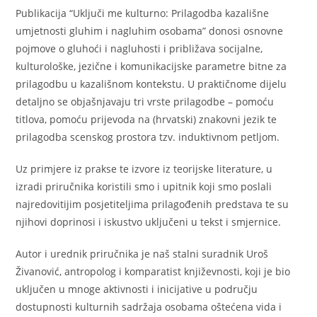
Publikacija “Uključi me kulturno: Prilagodba kazališne
umjetnosti gluhim i nagluhim osobama” donosi osnovne
pojmove o gluhoći i nagluhosti i približava socijalne,
kulturološke, jezične i komunikacijske parametre bitne za
prilagodbu u kazališnom kontekstu. U praktičnome dijelu
detaljno se objašnjavaju tri vrste prilagodbe – pomoću
titlova, pomoću prijevoda na (hrvatski) znakovni jezik te
prilagodba scenskog prostora tzv. induktivnom petljom.
Uz primjere iz prakse te izvore iz teorijske literature, u
izradi priručnika koristili smo i upitnik koji smo poslali
najredovitijim posjetiteljima prilagođenih predstava te su
njihovi doprinosi i iskustvo uključeni u tekst i smjernice.
Autor i urednik priručnika je naš stalni suradnik Uroš
Živanović, antropolog i komparatist književnosti, koji je bio
uključen u mnoge aktivnosti i inicijative u području
dostupnosti kulturnih sadržaja osobama oštećena vida i