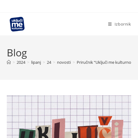
Preskoči
na
sadržaj
Izbornik
Blog
>
2024
>
lipanj
>
24
>
novosti
>
Priručnik “Uključi me kulturno: 