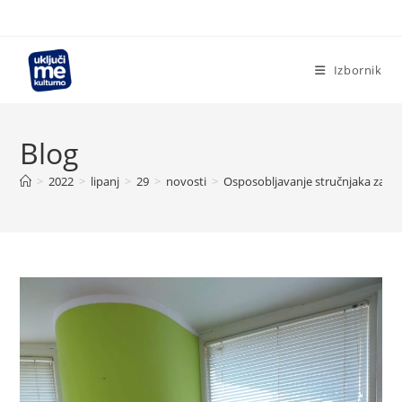
Preskoči
na
sadržaj
Izbornik
Blog
>
2022
>
lipanj
>
29
>
novosti
>
Osposobljavanje stručnjaka za pr