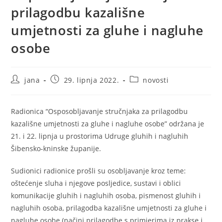
prilagodbu kazališne
umjetnosti za gluhe i nagluhe
osobe
Autor
Objava
Kategorija
jana
29. lipnja 2022.
novosti
objave:
objavljena:
objave:
Radionica “Osposobljavanje stručnjaka za prilagodbu
kazališne umjetnosti za gluhe i nagluhe osobe” održana je
21. i 22. lipnja u prostorima Udruge gluhih i nagluhih
Šibensko-kninske županije.
Sudionici radionice prošli su osobljavanje kroz teme:
oštećenje sluha i njegove posljedice, sustavi i oblici
komunikacije gluhih i nagluhih osoba, pismenost gluhih i
nagluhih osoba, prilagodba kazališne umjetnosti za gluhe i
nagluhe osobe (načini prilagodbe s primjerima iz prakse i