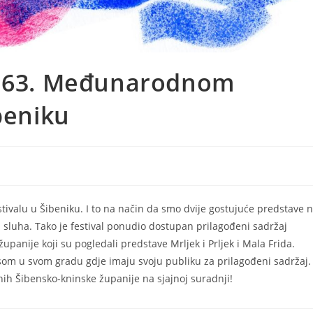
a 63. Međunarodnom
beniku
tivalu u Šibeniku. I to na način da smo dvije gostujuće predstave 
m sluha. Tako je festival ponudio dostupan prilagođeni sadržaj
panije koji su pogledali predstave Mrljek i Prljek i Mala Frida.
om u svom gradu gdje imaju svoju publiku za prilagođeni sadržaj.
ih Šibensko-kninske županije na sjajnoj suradnji!