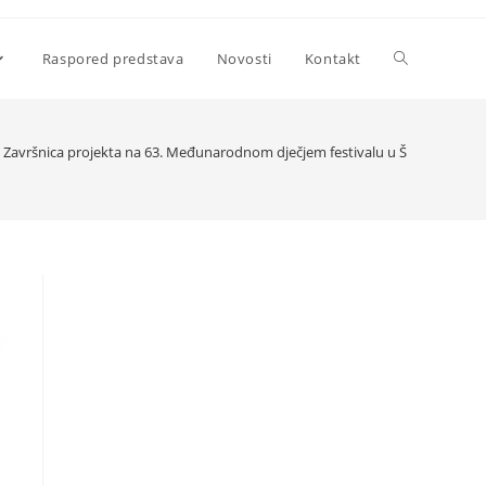
Uključi/isklju
Raspored predstava
Novosti
Kontakt
pretragu
Završnica projekta na 63. Međunarodnom dječjem festivalu u Šibeniku
web-
stranice