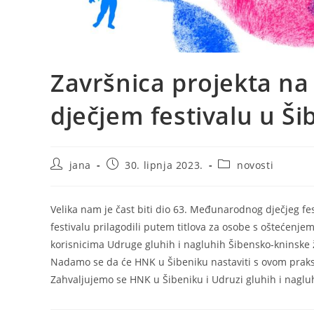
Završnica projekta n
dječjem festivalu u Ši
Autor
Objava
Kategorija
jana
30. lipnja 2023.
novosti
objave:
objavljena:
objave:
Velika nam je čast biti dio 63. Međunarodnog dječjeg fes
festivalu prilagodili putem titlova za osobe s oštećenje
korisnicima Udruge gluhih i nagluhih Šibensko-kninske žu
Nadamo se da će HNK u Šibeniku nastaviti s ovom praks
Zahvaljujemo se HNK u Šibeniku i Udruzi gluhih i nagluh