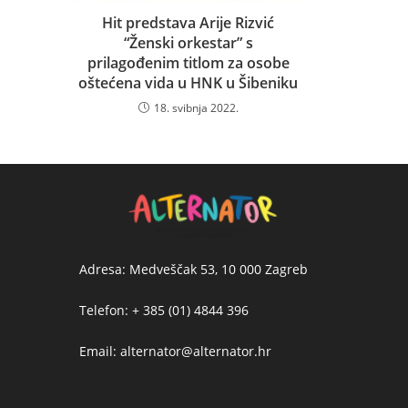
Hit predstava Arije Rizvić
“Ženski orkestar” s
prilagođenim titlom za osobe
oštećena vida u HNK u Šibeniku
18. svibnja 2022.
Adresa: Medveščak 53, 10 000 Zagreb
Telefon: + 385 (01) 4844 396
Email: alternator@alternator.hr